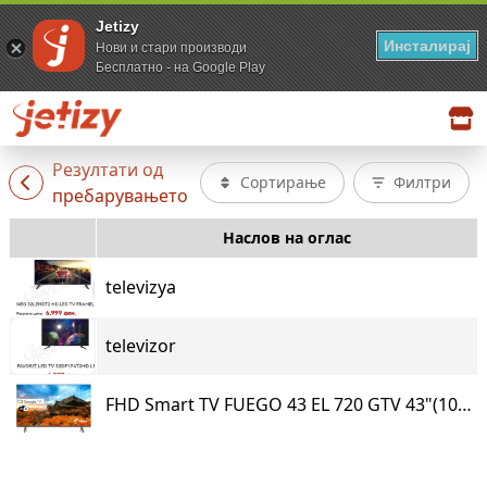
Jetizy
Инсталирај
Нови и стари производи
Бесплатно - на Google Play
Резултати од
Сортирање
Филтри
пребарувањето
Наслов на оглас
televizya
televizor
FHD Smart TV FUEGO 43 EL 720 GTV 43"(109cm)