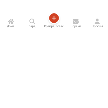
Дома
барај
Креирај оглас
Пораки
Профил
Jetizy
Профил на продавницата
За Нас
Контактирајте не