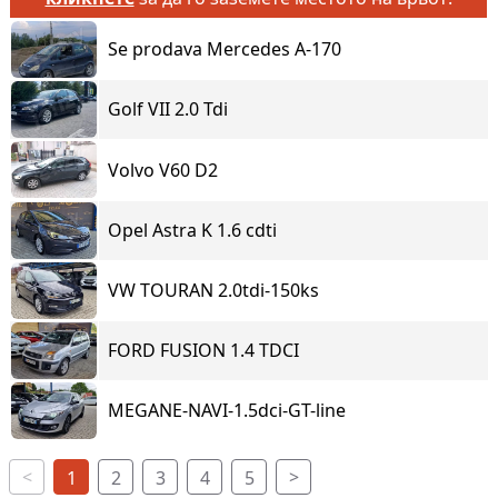
Se prodava Mercedes A-170
Golf VII 2.0 Tdi
Volvo V60 D2
Opel Astra K 1.6 cdti
VW TOURAN 2.0tdi-150ks
FORD FUSION 1.4 TDCI
MEGANE-NAVI-1.5dci-GT-line
<
>
1
2
3
4
5