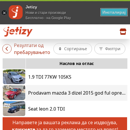
Jetizy
Инсталирај
Нови и стари производи
Бесплатно - на Google Play
Резултати од
Сортирање
Филтри
пребарувањето
Наслов на оглас
1.9 TDI 77KW 105KS
Prodavam mazda 3 dizel 2015 god ful oprema 087344232
Seat leon 2.0 TDI
Направете ја вашата реклама да се издвојува,
кликнете
за да го заземете местото на врвот!