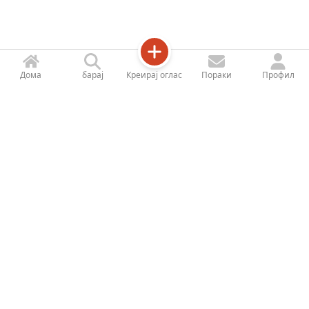
Дома
барај
Креирај оглас
Пораки
Профил
Jetizy
Профил на продавницата
За Нас
Контактирајте не