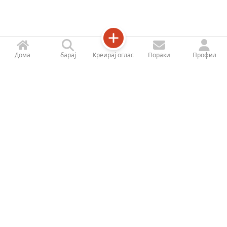
Дома
барај
Креирај оглас
Пораки
Профил
Jetizy
Профил на продавницата
За Нас
Контактирајте не