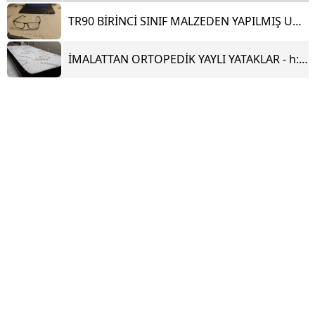
TR90 BİRİNCİ SINIF MALZEDEN YAPILMIŞ UNISEX CAMLI GÖZLÜK
İMALATTAN ORTOPEDİK YAYLI YATAKLAR - h:20cm