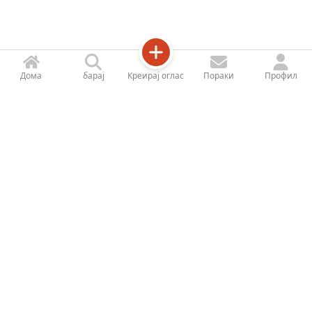
Дома
барај
Креирај оглас
Пораки
Профил
Jetizy
Профил на продавницата
За Нас
Контактирајте не